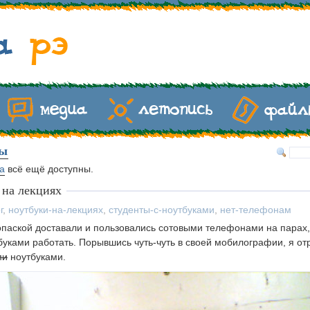
ы
а
всё ещё доступны.
 на лекциях
г
,
ноутбуки-на-лекциях
,
студенты-с-ноутбуками
,
нет-телефонам
опаской доставали и пользовались сотовыми телефонами на парах,
тбуками работать. Порывшись чуть-чуть в своей мобилографии, я о
ми
ноутбуками.