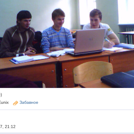
)
Eunix
Забавное
7, 21:12