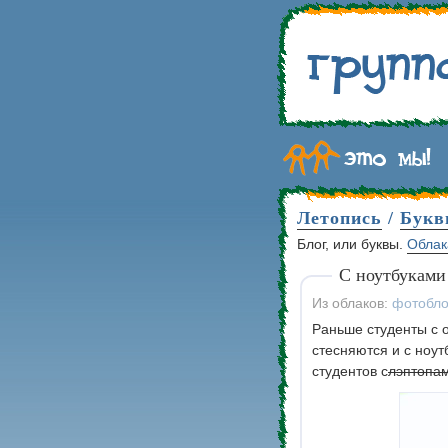
Летопись
/
Букв
Блог, или буквы.
Облак
С ноутбуками
Из облаков:
фотобло
Раньше студенты с 
стесняются и с ноу
студентов с
лэптопа