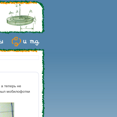
 а теперь не
трыл мобилофотки