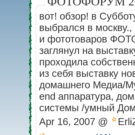
ФОТОФОРУМ 200
вот! обзор! в Суббот
выбрался в москву.,
и фототоваров ФОТ
заглянул на выставк
проходила собственн
из себя выставку но
домашнего Медиа/Мул
end аппаратура, до
системы /умный Дом/
Apr 16, 2007 @
Erli